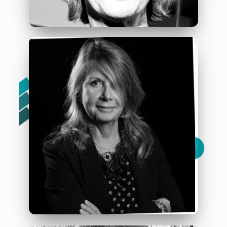
Corinne Fénéon
« L’art et le partage au service du bien être à l’hôpital »