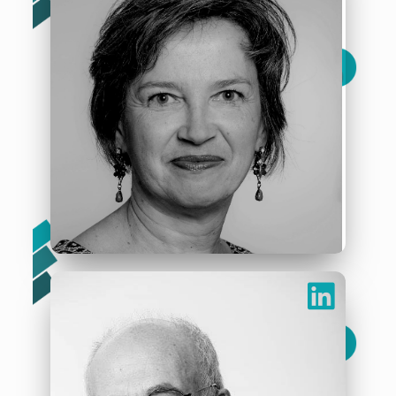
l’art et de la culture. »
Marie-Paule Kersual
Secrétaire Générale
« Replacer l’humain, l’art et la culture au centre des
relations. »