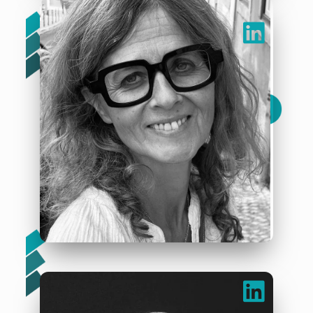
Corinne Moreau
« J’ai décidé d’être heureux car c’est bon pour ma santé. »
– Voltaire
Pascale Moreau
« Parce que rien ne vaut la beauté et bonté vers l’autre
jusqu’au bout de la vie … »