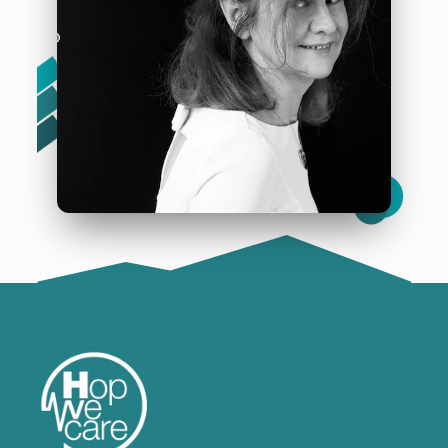
Nathalie Derue
« La musique à l’hôpital ou comment atténuer le stress
des patients et des soignants »