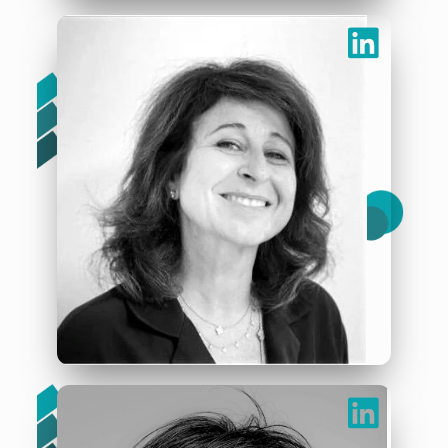
Stéphane Rumpler
Trésorier
« Art, bien-être et culture au cœur du soin »
Elisabeth dive
Présidente & fondatrice
« Vivre le quotidien de l’hôpital autrement par le biais de