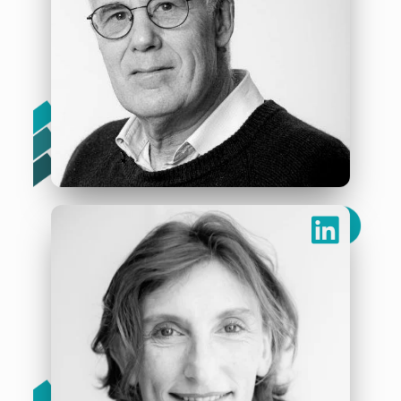
André Boulanger
« La musique à l’hôpital : juste un moment de bonheur
partagé ! »