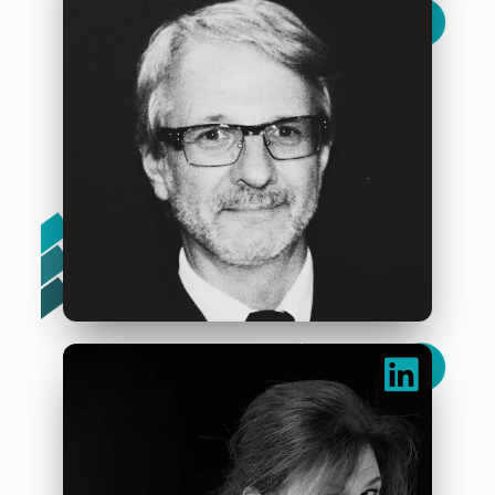
Franck Rousseau
“La musique à l’hôpital, une bulle de bonheur et de
légèreté. “