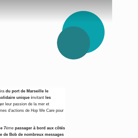
ira
du port de Marseille le
solidaire unique i
nvitant
les
er leur passion de la mer et
ammes d’actions de Hop We Care pour
le 7
ème
passager à bord aux côtés
esace de Bob de nombreux messages